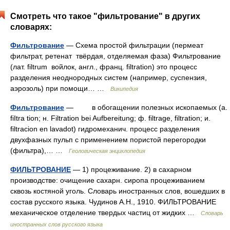
Смотреть что такое "фильтрование" в других
словарях:
Фильтрование
— Схема простой фильтрации (пермеат
фильтрат, ретенат твёрдая, отделяемая фаза) Фильтрование
(лат. filtrum войлок, англ., франц. filtration) это процесс
разделения неоднородных систем (например, суспензия,
аэрозоль) при помощи… …
Википедия
Фильтрование
— в обогащении полезных ископаемыx (a.
fiItra tion; н. Filtration bei Aufbereitung; ф. filtrage, filtration; и.
filtracion en lavadot) гидромеханич. процесс разделения
двухфазных пульп c применением пористой перегородки
(фильтра),… …
Геологическая энциклопедия
ФИЛЬТРОВАНИЕ
— 1) процеживание. 2) в сахарном
производстве: очищение сахарн. сиропа процеживанием
сквозь костяной уголь. Словарь иностранных слов, вошедших в
состав русского языка. Чудинов А.Н., 1910. ФИЛЬТРОВАНИЕ
механическое отделение твердых частиц от жидких …
Словарь
иностранных слов русского языка