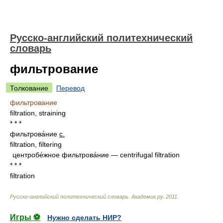
Русско-английский политехнический
словарь
фильтрование
Толкование
Перевод
фильтрование
filtration, straining
* * *
фильтрова́ние
с.
filtration, filtering
центробе́жное фильтрова́ние — centrifugal filtration
* * *
filtration
Русско-английский политехнический словарь
.
Академик.ру
.
2011
.
Игры ⚽
Нужно сделать НИР?