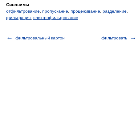
Синонимы
:
отфильтрование
,
пропускание
,
процеживание
,
разделение
,
фильтрация
,
электрофильтрование
фильтровальный картон
фильтровать